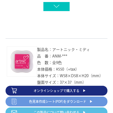
AS-17
AS-18
AS-19
バイオレット
ロイヤルブルー
シアン
JAN：4992475301170
JAN：4992475301187
JAN：4992475301194
AS-20
AS-21
AS-22
ターコイズ
グリーン
フレッシュグリーン
JAN：4992475301200
JAN：4992475301217
JAN：4992475301224
製品名：アートニック・ミディ
品 番：ANM-***
AS-23
AS-24
AS-25
ローズレッド
オペラピンク
カーディナル
色 数：全9色
JAN：4992475301231
JAN：4992475301248
JAN：4992475301255
本体価格：¥550（+tax）
本体サイズ：W58×D58×H20（mm）
AS-26
AS-27
AS-28
盤面サイズ：37×37（mm）
ボイゼンベリー
インディゴ
パシフィック
JAN：4992475301262
JAN：4992475301279
JAN：4992475301286
オンラインショップで
購入する ▶︎
色見本作成シート(PDF)
をダウンロード ▶︎
AS-29
AS-31
AS-32
エバーグリーン
アプリコット
コーラル
この製品について
問い合わせる ▶︎
JAN：4992475301293
JAN：4992475301316
JAN：4992475301323