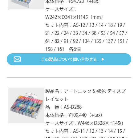
本体価格：¥54,720（+tax）
UPC：712353370623
UPC：712353370630
UPC：712353370647
ケースサイズ：
W242×D341×H145（mm）
AS-182
AS-183
AS-184
RV-066
RV-068
RV-069
ビスク
セメント
ミスティモーブ
セット内容：AS-12 / 13 / 14 / 18 / 19 /
バーガンディ
アトランティック
バンブー
JAN：4992475304829
JAN：4992475304836
JAN：4992475304843
UPC：712353370661
UPC：712353370685
UPC：712353370692
21 / 22 / 24 / 33 / 34 / 38 / 53 / 54 / 57 /
61 / 82 / 91 / 92 / 134 / 135 / 137 / 151 /
AS-185
AS-187
AS-191
158 / 161 各6個
RV-080
RV-081
RV-082
ポーラーブルー
セージ
ゴールデングリッツ
ホワイト
スカイグレイ
ブラック
JAN：4992475304850
JAN：4992475304874
JAN：4992475304911
この製品について
問い合わせる ▶︎
UPC：712353370807
UPC：712353370814
UPC：712353370821
RV-083
RV-100
RV-101
シャトウグレイ
バーミリオン
カメリア
製品名：アートニック S 48色 ディスプ
UPC：712353370838
UPC：712353371002
UPC：712353371019
レイセット
品 番：AS-D288
RV-102
RV-103
RV-104
本体価格：¥109,440（+tax）
アザレア
インペリアルブルー
ラグーンブルー
UPC：712353371026
UPC：712353371033
UPC：712353371040
ケースサイズ：W446×D328×H145()
セット内容：AS-11 / 12 / 13 / 14 / 15 /