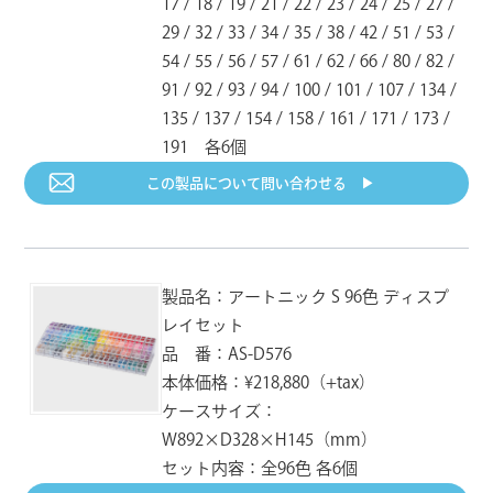
17 / 18 / 19 / 21 / 22 / 23 / 24 / 25 / 27 /
RV-105
RV-106
RV-107
トロピカルグリーン
スプリンググリーン
サンフラワー
29 / 32 / 33 / 34 / 35 / 38 / 42 / 51 / 53 /
UPC：712353371057
UPC：712353371064
UPC：712353371071
54 / 55 / 56 / 57 / 61 / 62 / 66 / 80 / 82 /
91 / 92 / 93 / 94 / 100 / 101 / 107 / 134 /
RV-121
RV-122
RV-131
135 / 137 / 154 / 158 / 161 / 171 / 173 /
シトロン
ハーベスト
ナルシサス
191 各6個
UPC：712353371217
UPC：712353371224
UPC：712353371316
この製品について
問い合わせる ▶︎
RV-133
RV-134
RV-135
シーシェル
ペタルピンク
ヒヤシンス
UPC：712353371330
UPC：712353371347
UPC：712353371354
製品名：アートニック S 96色 ディスプ
レイセット
RV-136
RV-137
RV-139
ベイビーブルー
ペールブルー
クールミント
品 番：AS-D576
UPC：712353371361
UPC：712353371378
UPC：712353371392
本体価格：¥218,880（+tax）
ケースサイズ：
RV-140
RV-151
RV-152
W892×D328×H145（mm）
シフォングリーン
サンドベージュ
アシュローズ
UPC：712353371408
UPC：712353371514
UPC：712353371521
セット内容：全96色 各6個