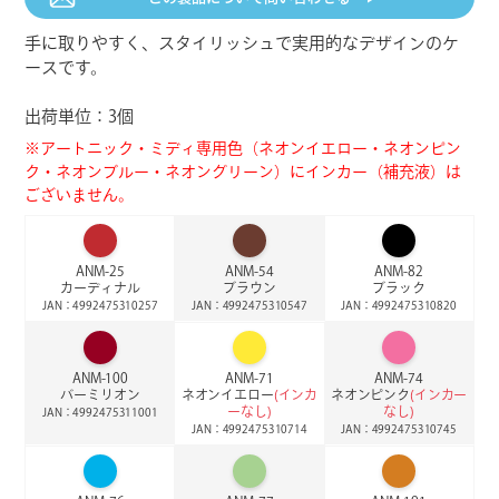
手に取りやすく、スタイリッシュで実用的なデザインのケ
ースです。
AS-33
AS-34
AS-35
ピンク
オーキッド
ライラック
JAN：4992475301330
JAN：4992475301347
JAN：4992475301354
出荷単位：3個
※アートニック・ミディ専用色（ネオンイエロー・ネオンピン
ク・ネオンブルー・ネオングリーン）にインカー（補充液）は
AS-36
AS-37
AS-38
ヘリオトロープ
ラベンダー
スカイブルー
ございません。
JAN：4992475301361
JAN：4992475301378
JAN：4992475301385
ANM-25
ANM-54
ANM-82
AS-39
AS-40
AS-41
カーディナル
ブラウン
ブラック
アクア
ミント
アップルグリーン
JAN：4992475310257
JAN：4992475310547
JAN：4992475310820
JAN：4992475301392
JAN：4992475301408
JAN：4992475301415
ANM-100
ANM-71
ANM-74
AS-42
AS-51
AS-52
バーミリオン
ネオンイエロー
(インカ
ネオンピンク
(インカー
ライム
オーカー
トパーズ
ーなし)
なし)
JAN：4992475311001
JAN：4992475301422
JAN：4992475301514
JAN：4992475301521
JAN：4992475310714
JAN：4992475310745
AS-53
AS-54
AS-55