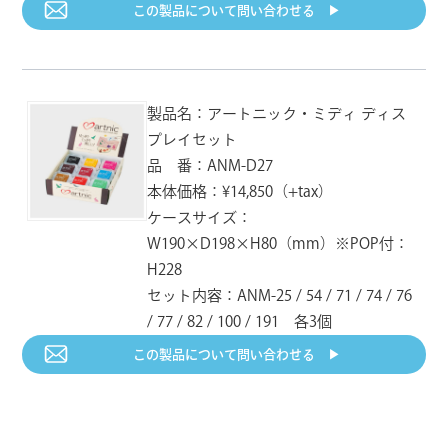
この製品について
問い合わせる ▶︎
RV-153
RV-154
RV-155
モーブ
バーク
パプリカ
UPC：712353371538
UPC：712353371545
UPC：712353371552
製品名：アートニック・ミディ ディス
RV-156
RV-157
RV-158
プレイセット
ラズベリー
アメジスト
ラピスラズリ
品 番：ANM-D27
UPC：712353371569
UPC：712353371576
UPC：712353371583
本体価格：¥14,850（+tax）
ケースサイズ：
RV-159
RV-160
RV-161
W190×D198×H80（mm）※POP付：
マウンテンレイク
ウィンターグリーン
グリーンティー
UPC：712353371590
UPC：712353371606
UPC：712353371613
H228
セット内容：ANM-25 / 54 / 71 / 74 / 76
/ 77 / 82 / 100 / 191 各3個
RV-171
RV-172
RV-173
パインコーン
グレープ
ネプチューン
この製品について
問い合わせる ▶︎
UPC：712353371712
UPC：712353371729
UPC：712353371736
RV-174
RV-181
RV-182
チャコール
バニラ
ビスク