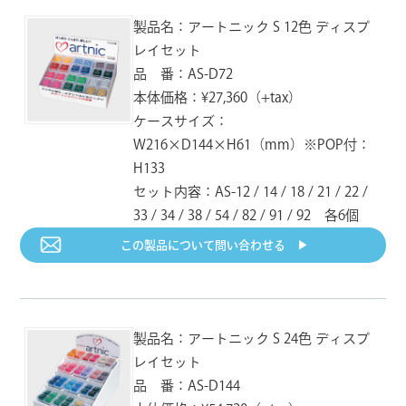
製品名：アートニック S 12色 ディスプ
AS-152
AS-153
AS-154
RV-042
RV-051
RV-052
アシュローズ
モーブ
バーク
ライム
オーカー
トパーズ
レイセット
JAN：4992475304522
JAN：4992475304539
JAN：4992475304546
UPC：712353370425
UPC：712353370517
UPC：712353370524
品 番：AS-D72
本体価格：¥27,360（+tax）
AS-155
AS-156
AS-157
ケースサイズ：
RV-053
RV-054
RV-055
パプリカ
ラズベリー
アメジスト
ココア
ブラウン
アンバー
JAN：4992475304553
JAN：4992475304560
JAN：4992475304577
W216×D144×H61（mm）※POP付：
UPC：712353370531
UPC：712353370548
UPC：712353370555
H133
セット内容：AS-12 / 14 / 18 / 21 / 22 /
AS-158
AS-159
AS-160
RV-056
RV-057
RV-058
ラピスラズリ
マウンテンレイク
ウィンターグリーン
33 / 34 / 38 / 54 / 82 / 91 / 92 各6個
シナモン
オールドローズ
スモークブルー
JAN：4992475304584
JAN：4992475304591
JAN：4992475304607
UPC：712353370562
UPC：712353370579
UPC：712353370586
この製品について
問い合わせる ▶︎
AS-161
AS-171
AS-172
RV-059
RV-060
RV-061
グリーンティー
パインコーン
グレープ
ピーコック
セラドン
オリーブ
JAN：4992475304614
JAN：4992475304713
JAN：4992475304720
UPC：712353370593
UPC：712353370609
UPC：712353370616
製品名：アートニック S 24色 ディスプ
レイセット
AS-173
AS-174
AS-181
RV-062
RV-063
RV-064
品 番：AS-D144
ネプチューン
チャコール
バニラ
モスグリーン
スプリットピー
カーキ
JAN：4992475304737
JAN：4992475304744
JAN：4992475304812