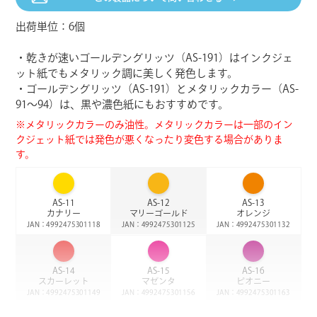
出荷単位：6個
・乾きが速いゴールデングリッツ（AS-191）はインクジェ
ット紙でもメタリック調に美しく発色します。
・ゴールデングリッツ（AS-191）とメタリックカラー（AS-
91〜94）は、黒や濃色紙にもおすすめです。
※メタリックカラーのみ油性。メタリックカラーは一部のイン
クジェット紙では発色が悪くなったり変色する場合がありま
す。
AS-11
AS-12
AS-13
カナリー
マリーゴールド
オレンジ
JAN：4992475301118
JAN：4992475301125
JAN：4992475301132
AS-14
AS-15
AS-16
スカーレット
マゼンタ
ピオニー
JAN：4992475301149
JAN：4992475301156
JAN：4992475301163