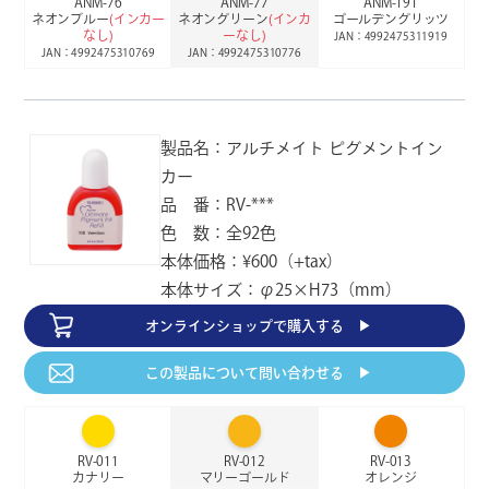
ANM-76
ANM-77
ANM-191
ココア
ブラウン
アンバー
ネオンブルー
(インカー
ネオングリーン
(インカ
ゴールデングリッツ
JAN：4992475301538
JAN：4992475301545
JAN：4992475301552
なし)
ーなし)
JAN：4992475311919
JAN：4992475310769
JAN：4992475310776
AS-56
AS-57
AS-58
シナモン
オールドローズ
スモークブルー
JAN：4992475301569
JAN：4992475301576
JAN：4992475301583
製品名：アルチメイト ピグメントイン
カー
品 番：RV-***
AS-59
AS-60
AS-61
ピーコック
セラドン
オリーブ
色 数：全92色
JAN：4992475301590
JAN：4992475301606
JAN：4992475301613
本体価格：¥600（+tax）
本体サイズ：φ25×H73（mm）
AS-62
AS-63
AS-64
オンラインショップで
購入する ▶︎
モスグリーン
スプリットピー
カーキ
JAN：4992475301620
JAN：4992475301637
JAN：4992475301644
この製品について
問い合わせる ▶︎
AS-66
AS-68
AS-69
バーガンディ
アトランティック
バンブー
JAN：4992475301668
JAN：4992475301682
JAN：4992475301699
RV-011
RV-012
RV-013
カナリー
マリーゴールド
オレンジ