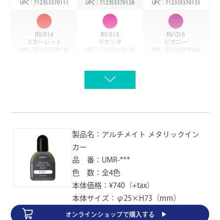
UPC：712353370111
UPC：712353370128
UPC：712353370135
AS-80
AS-81
AS-82
ホワイト
スカイグレイ
ブラック
JAN：4992475301804
JAN：4992475301811
JAN：4992475301828
RV-014
RV-015
RV-016
スカーレット
マゼンタ
ピオニー
UPC：712353370142
UPC：712353370159
UPC：712353370166
AS-83
AS-91
AS-92
シャトウグレイ
ゴールド
(メタリック/
シルバー
(メタリック/
油性)
油性)
JAN：4992475301835
RV-017
RV-018
RV-019
JAN：4992475301910
JAN：4992475301927
バイオレット
ロイヤルブルー
シアン
UPC：712353370173
UPC：712353370180
UPC：712353370197
AS-93
AS-94
AS-100
カッパー
(メタリック/
ブロンズ
(メタリック/
バーミリオン
RV-020
RV-021
RV-022
油性)
油性)
JAN：4992475304003
製品名：アルチメイト メタリックイン
ターコイズ
グリーン
フレッシュグリーン
JAN：4992475301934
JAN：4992475301941
UPC：712353370203
UPC：712353370210
UPC：712353370227
カー
品 番：UMR-***
AS-101
AS-102
AS-103
色 数：全4色
RV-023
RV-024
RV-025
カメリア
アザレア
インペリアルブルー
ローズレッド
オペラピンク
カーディナル
本体価格：¥740（+tax）
JAN：4992475304010
JAN：4992475304027
JAN：4992475304034
UPC：712353370234
UPC：712353370241
UPC：712353370258
本体サイズ：φ25×H73（mm）
オンラインショップで
購入する ▶︎
AS-104
AS-105
AS-106