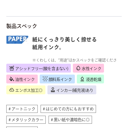
製品スペック
PAPER
紙にくっきり美しく捺せる
紙用インク。
※くわしくは、”用途”ほかスペックをご確認くださ
い。
アシッドフリー(酸を含まない)
水性インク
油性インク
顔料系インク
浸透乾燥
エンボス加工◎
インカー(補充液)あり
# アートニック
# はじめての方にもおすすめ
# メタリックカラー
# 黒い紙や濃暗色に◎