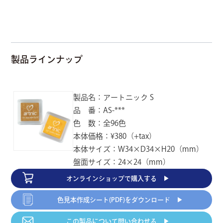
製品ラインナップ
製品名：アートニック S
品 番：AS-***
色 数：全96色
本体価格：¥380（+tax）
本体サイズ：W34×D34×H20（mm）
盤面サイズ：24×24（mm）
オンラインショップで
購入する ▶︎
色見本作成シート(PDF)
をダウンロード ▶︎
この製品について
問い合わせる ▶︎