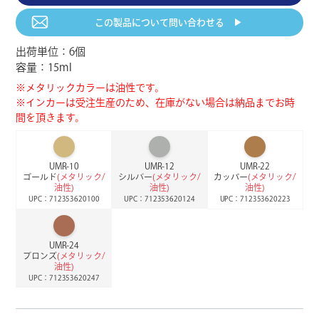
RV-026
RV-027
RV-028
ラグーンブルー
トロピカルグリーン
スプリンググリーン
ボイゼンベリー
インディゴ
パシフィック
JAN：4992475304041
JAN：4992475304058
JAN：4992475304065
この製品について
問い合わせる ▶︎
UPC：712353370265
UPC：712353370272
UPC：712353370289
出荷単位：6個
AS-107
AS-121
AS-122
容量：15ml
RV-029
RV-031
RV-032
サンフラワー
シトロン
ハーベスト
エバーグリーン
アプリコット
コーラル
※メタリックカラーは油性です。
JAN：4992475304072
JAN：4992475304218
JAN：4992475304225
UPC：712353370296
UPC：712353370319
UPC：712353370326
※インカーは受注生産のため、在庫がない場合は納品までお時
間を頂きます。
AS-131
AS-133
AS-134
RV-033
RV-034
RV-035
ナルシサス
シーシェル
ペタルピンク
ピンク
オーキッド
ライラック
JAN：4992475304317
JAN：4992475304331
JAN：4992475304348
UPC：712353370333
UPC：712353370340
UPC：712353370357
UMR-10
UMR-12
UMR-22
ゴールド
(メタリック/
シルバー
(メタリック/
カッパー
(メタリック/
油性)
油性)
油性)
UPC：712353620100
UPC：712353620124
UPC：712353620223
AS-135
AS-136
AS-137
RV-036
RV-037
RV-038
ヒヤシンス
ベイビーブルー
ペールブルー
ヘリオトロープ
ラベンダー
スカイブルー
JAN：4992475304355
JAN：4992475304362
JAN：4992475304379
UPC：712353370364
UPC：712353370371
UPC：712353370388
UMR-24
ブロンズ
(メタリック/
油性)
AS-139
AS-140
AS-151
RV-039
RV-040
RV-041
UPC：712353620247
クールミント
シフォングリーン
サンドベージュ
アクア
ミント
アップルグリーン
JAN：4992475304393
JAN：4992475304409
JAN：4992475304515
UPC：712353370395
UPC：712353370401
UPC：712353370418