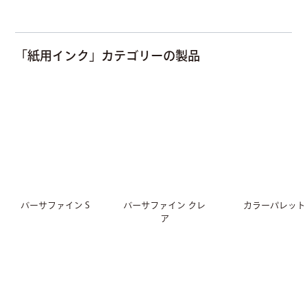
UPC：712353371743
UPC：712353371811
UPC：712353371828
RV-183
RV-184
RV-185
「紙用インク」カテゴリーの製品
セメント
ミスティモーブ
ポーラーブルー
UPC：712353371835
UPC：712353371842
UPC：712353371859
RV-187
RV-191
セージ
ゴールデングリッツ
UPC：712353371873
UPC：712353371910
バーサファイン S
バーサファイン クレ
カラーパレット
ア