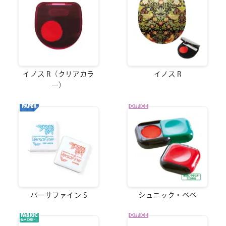
イノス R（クリアカラ
イノス R
ー）
PAPER
OFFICE
バーサファイン S
シュニック・ベベ
FABRIC
OFFICE
&MORE