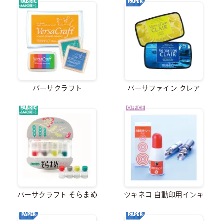
FABRIC
PAPER
&MORE
製品カタログ
オンラインショップ
ENGLISH
バーサクラフト
バーサファイン クレア
FABRIC
OFFICE
&MORE
Youtube
Instagram
X
バーサクラフト そらまめ
ツキネコ 自動印用インキ
PAPER
PAPER