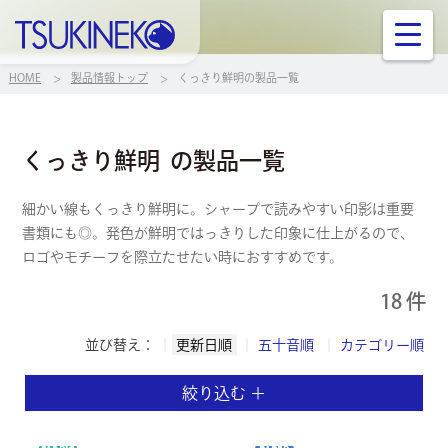
株式会社ツキネコ
ニュース
HOME
製品情報トップ
くっきり鮮明の製品一覧
製品情報
くっきり鮮明
の製品一覧
ご案内
細かい線もくっきり鮮明に。シャープで読みやすい印影は重要
書類にも◎。発色が鮮明ではっきりした印象に仕上がるので、
ロゴやモチーフを際立たせたい時におすすめです。
サポート
18 件
お問い合せ
並び替え：
更新日順
五十音順
カテゴリー順
企業案内
絞り込む ＋
リンク